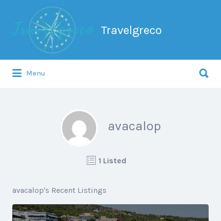
Search
for:
Travelgreco
Search
Menu
for:
Ο ξεναγός σου.
avacalop
1 Listed
avacalop's Recent Listings