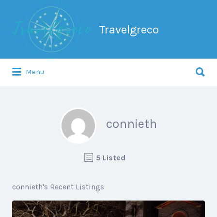
Search
for:
Travelgreco
Search
Menu
for:
Ο ξεναγός σου.
connieth
5 Listed
connieth's Recent Listings