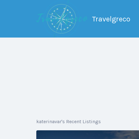
Search
for:
Travelgreco
Ο ξεναγός σου.
katerinavar's Recent Listings