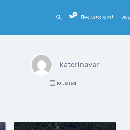
0
Πως λειτουργεί
Blog
katerinavar
10 Listed