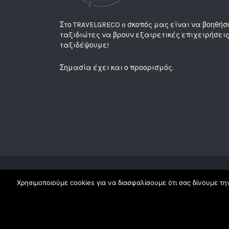
Στο TRAVELGRECO o σκοπός μας είναι να βοηθήσ
ταξιδιώτες να βρουν εξαιρετικές επιχειρήσεις
ταξιδέψουμε!
Σημασία έχει και ο προορισμός.
Χρησιμοποιούμε cookies για να διασφαλίσουμε ότι σας δίνουμε την
Copyright Travelgreco © 2018. All Rights Reserved |
| Made with ♥ at ☾ by
Elena
|