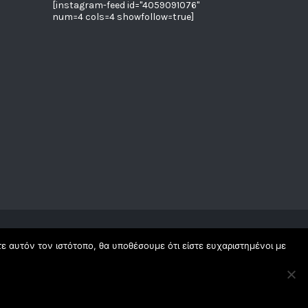
[instagram-feed id="4059091076"
num=4 cols=4 showfollow=true]
τε αυτόν τον ιστότοπο, θα υποθέσουμε ότι είστε ευχαριστημένοι με