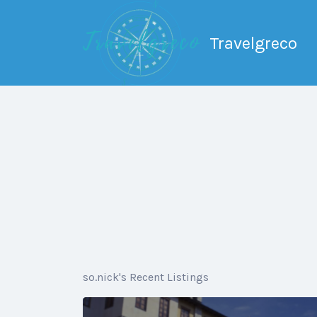
Search
for:
Travelgreco
Ο ξεναγός σου.
so.nick's Recent Listings