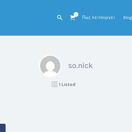
0
Πως λειτουργεί
Blog
so.nick
1 Listed