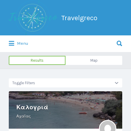
Search
for:
Travelgreco
Search
Menu
for:
Ο ξεναγός σου.
Results
Map
Toggle Filters
Καλογριά
Αχαΐας