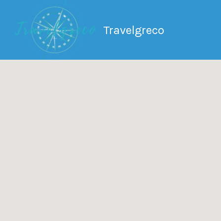
Search
Search T
for:
Travelgreco
Ο ξεναγός σου.