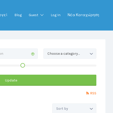
ργεί
Blog
Guest
Log In
Νέα Καταχώρηση
Choose a category…
Update
RSS
Sort
by: