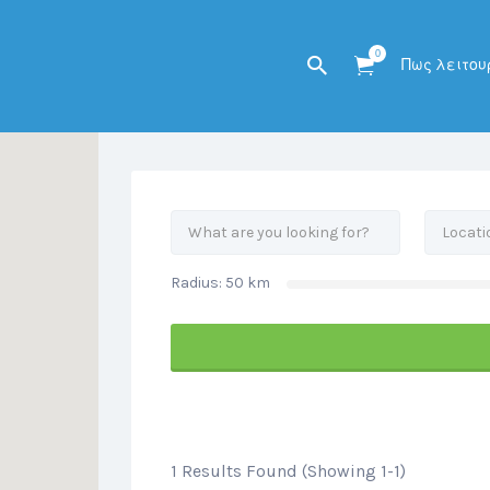
his Location
0
Πως λειτου
Radius:
50
km
1 Results Found (Showing 1-1)