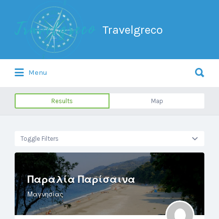
Search
for:
Travelgreco
Search
Menu
for:
Ο ξεναγός σου.
Results
Map
Toggle Filters
Παραλία Παρίσαινα
Μαγνησίας