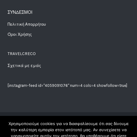
ΣΥΝΔΕΣΜΟΙ
Πολιτική Απορρήτου
Όροι Χρήσης
TRAVELCRECO
Σχετικά με εμάς
[instagram-feed id="4059091076" num=4 cols=4 showfollow=true]
Χρησιμοποιούμε cookies για να διασφαλίσουμε ότι σας δίνουμε
Copyright Travelgreco © 2018. All Rights Reserved |
την καλύτερη εμπειρία στον ιστότοπό μας. Αν συνεχίσετε να
χρησιμοποιείτε αυτόν τον ιστότοπο, θα υποθέσουμε ότι είστε
| Made with ♥ at ☾ by
Elena
|