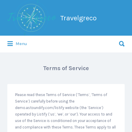
Search
for:
Travelgreco
Search
Menu
for:
Ο ξεναγός σου.
Terms of Service
Please read these Terms of Service (‘Terms’, ‘Terms of
Service’) carefully before using the
demo.astoundify.com/listify website (the ‘Service’)
operated by Listify (‘us’, ‘we’, or ‘our’). Your access to and
use of the Service is conditioned on your acceptance of
and compliance with these Terms. These Terms apply to all