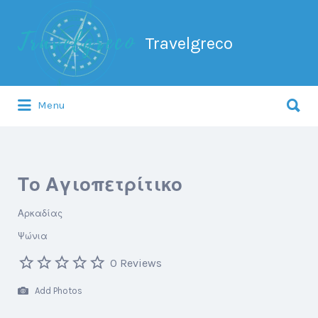
Search
for:
Travelgreco
Search
Menu
for:
Ο ξεναγός σου.
Το Αγιοπετρίτικο
Αρκαδίας
Ψώνια
0 Reviews
Add Photos