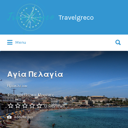
Search
for:
Travelgreco
Search
Menu
for:
Ο ξεναγός σου.
Αγία Πελαγία
Ηρακλείου
Φύση και Πάρκα
Μαρίνες
0 Reviews
Add Photos