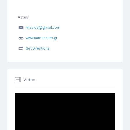
Αττική
Pnasios@gmail.com
www.namuseum.gr
Get Directions
Video