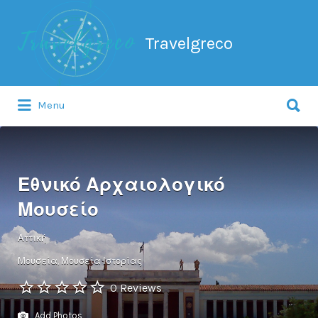
Search
for:
Travelgreco
Search
Menu
for:
Ο ξεναγός σου.
Εθνικό Αρχαιολογικό
Μουσείο
Αττική
Μουσεία
Μουσεία Ιστορίας
0 Reviews
Add Photos