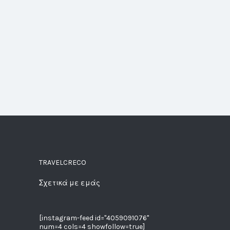
TRAVELCRECO
Σχετικά με εμάς
[instagram-feed id="4059091076"
num=4 cols=4 showfollow=true]