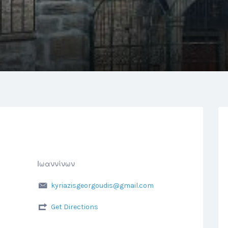
Ιωαννίνων
kyriazisgeorgoudis@gmail.com
Get Directions