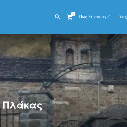
0
Πως λειτουργεί
Blog
υ Πλάκας