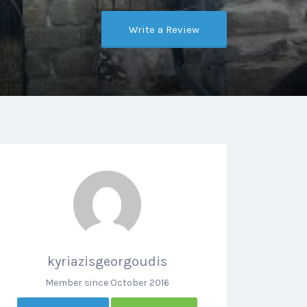
Write a Review
kyriazisgeorgoudis
Member since October 2016