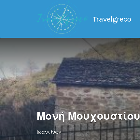
Search
for:
Travelgreco
Ο ξεναγός σου.
Μονή Μουχουστίο
Ιωαννίνων