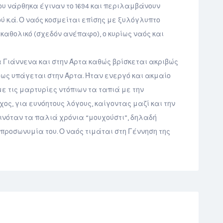
ου νάρθηκα έγιναν το 1694 και περιλαμβάνουν
 κ.ά. Ο ναός κοσμείται επίσης με ξυλόγλυπτο
καθολικό (σχεδόν ανέπαφο), ο κυρίως ναός και
 Γιάννενα και στην Άρτα καθώς βρίσκεται ακριβώς
όμως υπάγεται στην Άρτα. Ήταν ενεργό και ακμαίο
ε τις μαρτυρίες ντόπιων τα ταπιά με την
ος, για ευνόητους λόγους, καίγοντας μαζί και την
γινόταν τα παλιά χρόνια “μουχούστι”, δηλαδή
 προσωνυμία του. Ο ναός τιμάται στη Γέννηση της