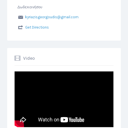
Δωδεκανήσου
kyriazisgeorgoudis@gmail.com
Get Directions
Video