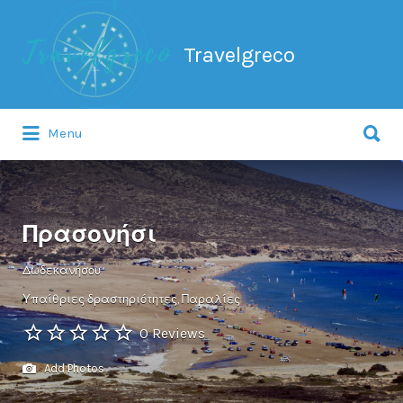
Search
for:
Travelgreco
Search
Menu
for:
Ο ξεναγός σου.
Πρασονήσι
Δωδεκανήσου
Υπαίθριες δραστηριότητες
Παραλίες
0 Reviews
Add Photos