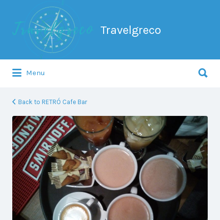
Search
for:
Travelgreco
Search
Menu
for:
Ο ξεναγός σου.
Back to RETRÓ Cafe Bar
RETRÓ
Cafe
Bar