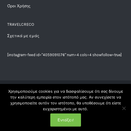
Όροι Χρήσης
TRAVELCRECO
Σχετικά με εμάς
[instagram-feed id="4059091076" num=4 cols=4 showfollow=true]
Χρησιμοποιούμε cookies για να διασφαλίσουμε ότι σας δίνουμε
Copyright Travelgreco © 2018. All Rights Reserved |
την καλύτερη εμπειρία στον ιστότοπό μας. Αν συνεχίσετε να
χρησιμοποιείτε αυτόν τον ιστότοπο, θα υποθέσουμε ότι είστε
| Made with ♥ at ☾ by
Elena
|
ευχαριστημένοι με αυτό.
Εντάξει!