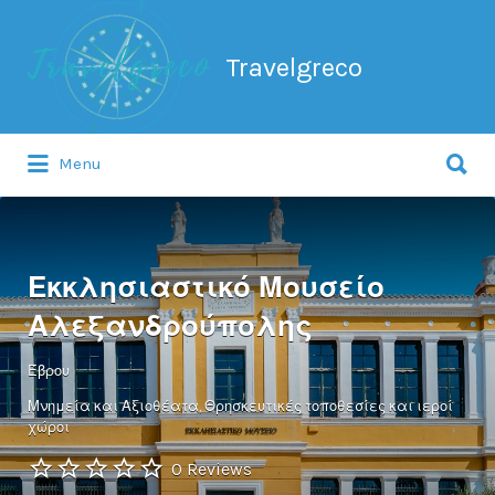
Search
for:
Travelgreco
Search
Menu
for:
Ο ξεναγός σου.
Εκκλησιαστικό Μουσείο
Αλεξανδρούπολης
Έβρου
Μνημεία και Αξιοθέατα
Θρησκευτικές τοποθεσίες και ιεροί
χώροι
0 Reviews