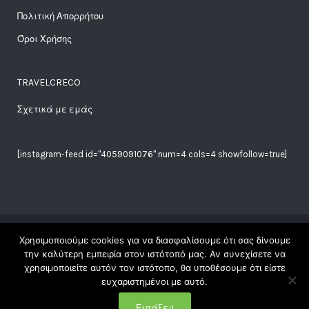
Πολιτική Απορρήτου
Όροι Χρήσης
TRAVELCRECO
Σχετικά με εμάς
[instagram-feed id="4059091076" num=4 cols=4 showfollow=true]
Χρησιμοποιούμε cookies για να διασφαλίσουμε ότι σας δίνουμε
Copyright Travelgreco © 2018. All Rights Reserved |
την καλύτερη εμπειρία στον ιστότοπό μας. Αν συνεχίσετε να
χρησιμοποιείτε αυτόν τον ιστότοπο, θα υποθέσουμε ότι είστε
| Made with ♥ at ☾ by
Elena
|
ευχαριστημένοι με αυτό.
Εντάξει!