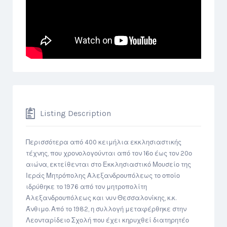
Listing Description
Περισσότερα από 400 κειμήλια εκκλησιαστικής
τέχνης, που χρονολογούνται από τον 16ο έως τον 20ο
αιώνα, εκτείθενται στο Εκκλησιαστικό Μουσείο της
Ιεράς Μητρόπολης Αλεξανδρουπόλεως το οποίο
ιδρύθηκε το 1976 από τον μητροπολίτη
Αλεξανδρουπόλεως και νυν Θεσσαλονίκης, κ.κ.
Άνθιμο. Από το 1982, η συλλογή μεταφέρθηκε στην
Λεονταρίδειο Σχολή που έχει κηρυχθεί διατηρητέο