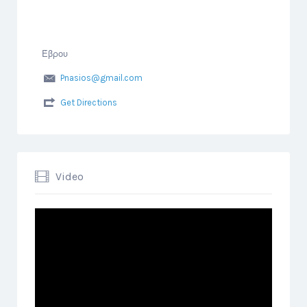
Έβρου
Pnasios@gmail.com
Get Directions
Video