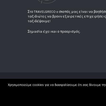
Στο TRAVELGRECO o σκοπός μας είναι να βοηθήσ
ταξιδιώτες να βρουν εξαιρετικές επιχειρήσεις
ταξιδέψουμε!
Σημασία έχει και ο προορισμός.
Χρησιμοποιούμε cookies για να διασφαλίσουμε ότι σας δίνουμε την
Copyright Travelgreco © 2018. All Rights Reserved |
| Made with ♥ at ☾ by
Elena
|