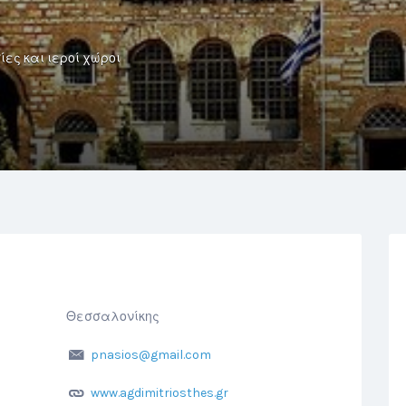
ες και ιεροί χώροι
Θεσσαλονίκης
pnasios@gmail.com
www.agdimitriosthes.gr