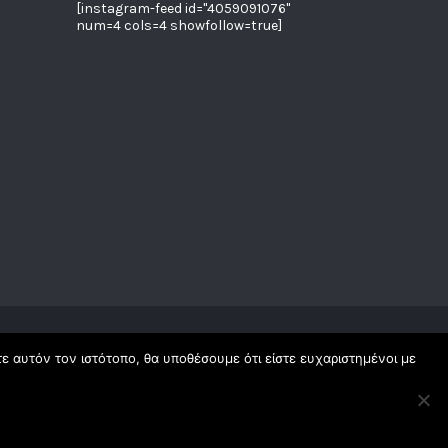
[instagram-feed id="4059091076"
num=4 cols=4 showfollow=true]
τε αυτόν τον ιστότοπο, θα υποθέσουμε ότι είστε ευχαριστημένοι με