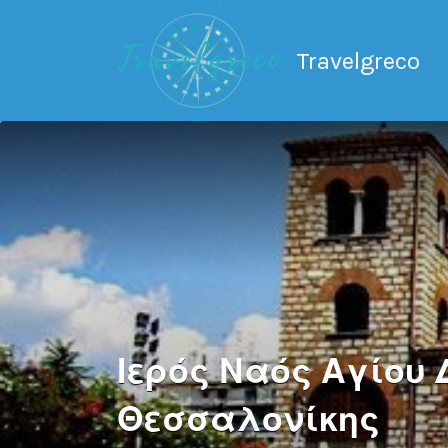
Search
for:
Travelgreco
Ο ξεναγός σου.
Ιερός Ναός Αγίου 
Θεσσαλονίκης