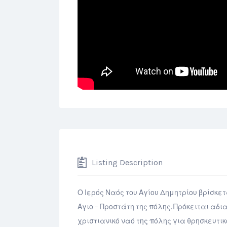
Listing Description
Ο Ιερός Ναός του Αγίου Δημητρίου βρίσκε
Άγιο – Προστάτη της πόλης. Πρόκειται αδ
χριστιανικό ναό της πόλης για θρησκευτικ