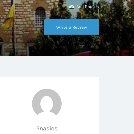
Add Photos
Write a Review
Pnasios