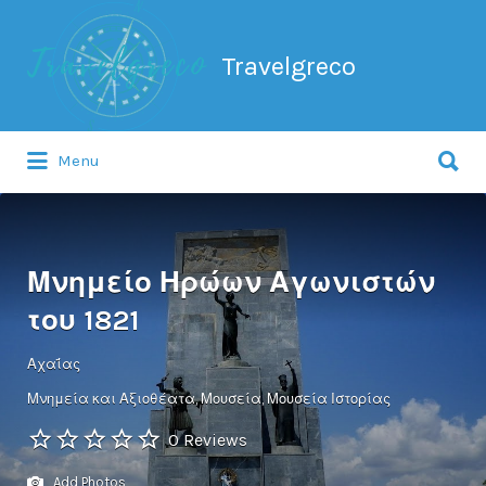
Search
for:
Travelgreco
Search
Menu
for:
Ο ξεναγός σου.
Μνημείο Ηρώων Αγωνιστών
του 1821
Αχαΐας
Μνημεία και Αξιοθέατα
Μουσεία
Μουσεία Ιστορίας
0 Reviews
Add Photos