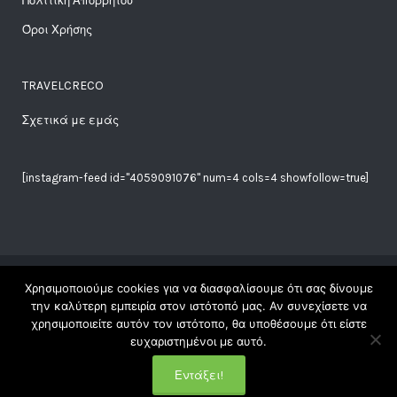
Πολιτική Απορρήτου
Όροι Χρήσης
TRAVELCRECO
Σχετικά με εμάς
[instagram-feed id="4059091076" num=4 cols=4 showfollow=true]
Χρησιμοποιούμε cookies για να διασφαλίσουμε ότι σας δίνουμε
Copyright Travelgreco © 2018. All Rights Reserved |
την καλύτερη εμπειρία στον ιστότοπό μας. Αν συνεχίσετε να
χρησιμοποιείτε αυτόν τον ιστότοπο, θα υποθέσουμε ότι είστε
| Made with ♥ at ☾ by
Elena
|
ευχαριστημένοι με αυτό.
Εντάξει!