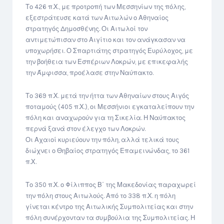
Το 426 π.Χ., με προτροπή των Μεσσηνίων της πόλης,
εξεστράτευσε κατά των Αιτωλών ο Αθηναίος
στρατηγός Δημοσθένης. Οι Αιτωλοί τον
αντιμετώπισαν στο Αιγίτιο και τον ανάγκασαν να
υποχωρήσει. Ο Σπαρτιάτης στρατηγός Ευρύλοχος, με
την βοήθεια των Εσπέριων Λοκρών, με επικεφαλής
την Άμφισσα, προέλασε στην Ναύπακτο.
Το 369 π.Χ. μετά την ήττα των Αθηναίων στους Αιγός
ποταμούς (405 π.Χ.), οι Μεσσήνιοι εγκαταλείπουν την
πόλη και αναχωρούν για τη Σικελία. Η Ναύπακτος
περνά ξανά στον έλεγχο των Λοκρών.
Οι Αχαιοί κυριεύουν την πόλη, αλλά τελικά τους
διώχνει ο Θηβαίος στρατηγός Επαμεινώνδας, το 361
π.Χ.
Το 350 π.Χ. ο Φίλιππος Β΄ της Μακεδονίας παραχωρεί
την πόλη στους Αιτωλούς. Από το 338 π.Χ. η πόλη
γίνεται κέντρο της Αιτωλικής Συμπολιτείας και στην
πόλη συνέρχονταν τα συμβούλια της Συμπολιτείας. Η