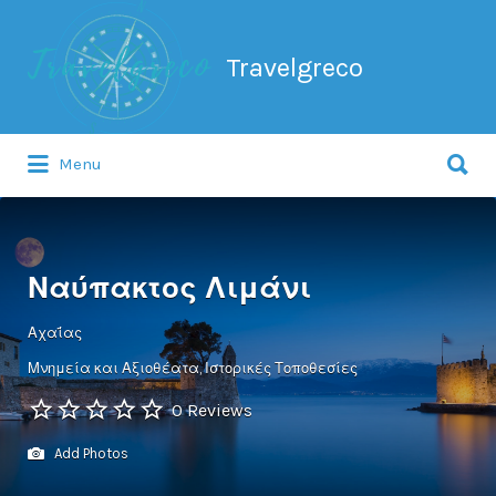
Search
for:
Travelgreco
Search
Menu
for:
Ο ξεναγός σου.
Ναύπακτος Λιμάνι
Αχαΐας
Μνημεία και Αξιοθέατα
Ιστορικές Τοποθεσίες
0 Reviews
Add Photos