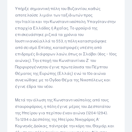
Υπήρξε σημαντική πόλη του Βυζαντίου, καθώς
αποτελούσε λιμάνι των ταξιδιωτών προς
την Ιταλία και την Κωνσταντινούπολη. Υπαγόταν στην
επαρχία Ελλάδος ή Αχαΐας. Το φρούριό της
επισκευάστηκε ριζικά τα χρόνια του
Ιουστινιανού,αλλά το 553, η πόλη καταστράφηκε
από σεισμό. Επίσης, καταστροφές υπέστη από
επιδρομές διάφορων λαών, όπως οι Σλάβοι (6ος – 10ος
αιώνας). Την εποχή του Κωνσταντίνου Ζ’ του
Πορφυρογέννητου έγινε πρωτεύουσα του Πέμπτου
Θέματος της Ευρώπης (Ελλάς) ενώ το 10ο αιώνα
συνενώθηκε με το Όγδοο Θέμα της Νικοπόλεως και
έγινε έδρα του νέου.
Μετά την άλωση της Κωνσταντινούπολης από τους
σταυροφόρους, η πόλη έγινε μέρος του Δεσποτάτου
της Ηπείρου για περίπου έναν αιώνα (1204-1294).
Το 1294 ο Δεσπότης της Ηπείρου, Νικηφόρος Α’
Κομνηνός Δούκας, πάντρεψε την κόρη του, Θαμάρ, και