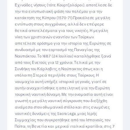
Εχινάδες νήσους (τότε Κουρτζολάροι), αποτέλεσε δε
την πιο εντυπωσιακή φάση του πολέμου για την
κατάκτηση της Κύπρου (1570-71).Προκάλεσε μεγάλη
εντύπωση στους συγχρόνους, αλλά δεν επέφερε
θετικά αποτελέσματα για τους νικητές. Η μεγάλη
νίκη των χριστιανών εναντίον των Τούρκων
απετέλεσε ορόσημο για την ιστορία της Ευρώπης σε
συνδυασμό με τον εορτασμό της Παναγίας της
Ναυπάκτου. Το 1687 (24 Ιουλίου) καταλήφθηκε ξανά
από τους Ενετούς για 12 χρόνια. Τελικά με την
Συνθήκη του Κάρλοβιτς, η Ναύπακτος όπως και η
υπόλοιπη Στερεά περιήλθε στους Τούρκους. Η
ναυμαχία αυτή υπήρξε ιστορικό γεγονός, γιατί σε
αυτήν αναχαιτίσθηκε η απειλητική για την Ευρώπη
τουρκική ναυτική δύναμη. Με την ονομασία αυτή είναι
γνωστή η μεγάλη ναυτική σύγκρουση που διεξήχθη
ανάμεσα στον οθωμανικό στόλο και στις ενωμένες
ναυτικές δυνάμεις της Sacra Lega, μιας Ιερής
Συμμαχίας που συγκροτήθηκε από του Ισπανούς, τον
Πάπα, τη Βενετία και μερικά ιταλικά κρατίδια, στις 7