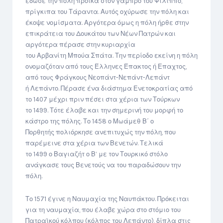
έδωσε την πόλη προίκα στον γαμπρό του Φίλιππο,
πρίγκιπα του Τάραντα. Αυτός οχύρωσε την πόλη και
έκοψε νομίσματα. Αργότερα όμως η πόλη ήρθε στην
επικράτεια του Δουκάτου των Νέων Πατρών και
αργότερα πέρασε στην κυριαρχία
του Αρβανίτη Μπούα Σπάτα. Την περίοδο εκείνη η πόλη
ονομαζόταν από τους Έλληνες Έπακτος ή Επαχτος,
από τους Φράγκους Νεοπάντ-Νεπάντ-Λεπάντ
ή Λεπάντο. Πέρασε ένα διάστημα Ενετοκρατίας από
το 1407 μέχρι πριν πέσει στα χέρια των Τούρκων
το 1499. Τότε έλαβε και την σημερινή του μορφή το
κάστρο της πόλης. Το 1458 ο Μωάμεθ Β΄ ο
Πορθητής πολιόρκησε ανεπιτυχώς την πόλη, που
παρέμεινε στα χέρια των Βενετών. Τελικά
το 1499 ο Βαγιαζήτ ο Β’ με τον Τουρκικό στόλο
ανάγκασε τους Βενετούς να του παραδώσουν την
πόλη.
Το 1571 έγινε η Ναυμαχία της Ναυπάκτου. Πρόκειται
για τη ναυμαχία, που έλαβε χώρα στο στόμιο του
Πατραϊκού κόλπου (κόλπος του Λεπάντο), δίπλα στις