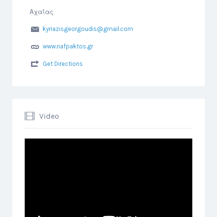
Αχαΐας
kyriazisgeorgoudis@gmail.com
www.nafpaktos.gr
Get Directions
Video