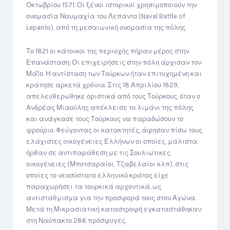
Οκτωβρίου 1571. Οι ξένοι ιστορικοί χρησιμοποιούν την
ονομασία Ναυμαχία του Λεπάντο (Naval Battle of
Lepanto), από τη μεσαιωνική ονομασία της πόλης.
Το 1821 οι κάτοικοι της περιοχής πήραν μέρος στην
Επανάσταση. Οι επιχειρήσεις στην πόλη άρχισαν τον
Μάΐο. Η αντίσταση των Τούρκων ήταν επιτυχημένη και
κράτησε αρκετά χρόνια. Στις 18 Απριλίου 1829,
απελευθερώθηκε οριστικά από τους Τούρκους, όταν ο
Ανδρέας Μιαούλης απέκλεισε το λιμάνι της πόλης
και ανάγκασε τους Τούρκους να παραδώσουν το
φρούριο. Φεύγοντας οι κατακτητές, άφησαν πίσω τους
ελάχιστες οικογένειες Ελλήνων οι οποίες, μάλιστα,
ήρθαν σε αντιπαράθεση με τις Σουλιώτικες
οικογένειες (Μποτσαραίοι, Τζαβελαίοι κλπ), στις
οποίες το νεοσύστατο ελληνικό κράτος είχε
παραχωρήσει τα τουρκικά αρχοντικά, ως
αντιστάθμισμα για την προσφορά τους στον Αγώνα.
Μετά τη Μικρασιατική καταστροφή εγκαταστάθηκαν
στη Ναύπακτο 286 πρόσφυγες.