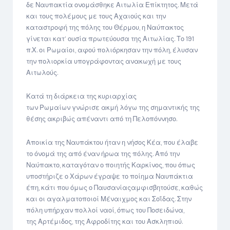
δε Ναυπακτία ονομάσθηκε Αιτωλία Επίκτητος. Μετά
και τους πολέμους με τους Αχαιούς και την
καταστροφή της πόλης του Θέρμου, η Ναύπακτος
γίνεται κατ’ ουσία πρωτεύουσα της Αιτωλίας. Το 191
π.Χ. οι Ρωμαίοι, αφού πολιόρκησαν την πόλη, έλυσαν
την πολιορκία υπογράφοντας ανακωχή με τους
Αιτωλούς.
Κατά τη διάρκεια της κυριαρχίας
των Ρωμαίων γνώρισε ακμή λόγω της σημαντικής της
θέσης ακριβώς απέναντι από τη Πελοπόννησο.
Αποικία της Ναυπάκτου ήταν η νήσος Κέα, που έλαβε
το όνομά της από έναν ήρωα της πόλης. Από την
Ναύπακτο, καταγόταν ο ποιητής Καρκίνος, που όπως
υποστήριζε ο Χάρων έγραψε το ποίημα Ναυπάκτια
έπη, κάτι που όμως ο Παυσανίαςαμφισβητούσε, καθώς
και οι αγαλματοποιοί Μέναιχμος και Σοΐδας. Στην
πόλη υπήρχαν πολλοί ναοί, όπως του Ποσειδώνα,
της Αρτέμιδος, της Αφροδίτης και του Ασκληπιού.