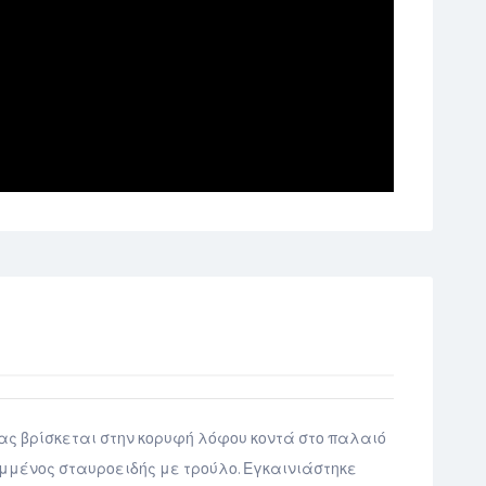
ας βρίσκεται στην κορυφή λόφου κοντά στο παλαιό
μμένος σταυροειδής με τρούλο. Εγκαινιάστηκε