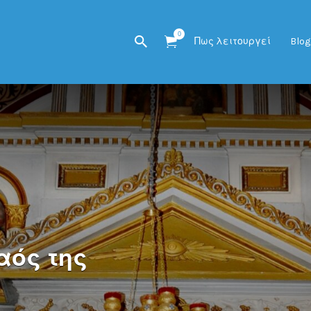
0
Πως λειτουργεί
Blog
αός της