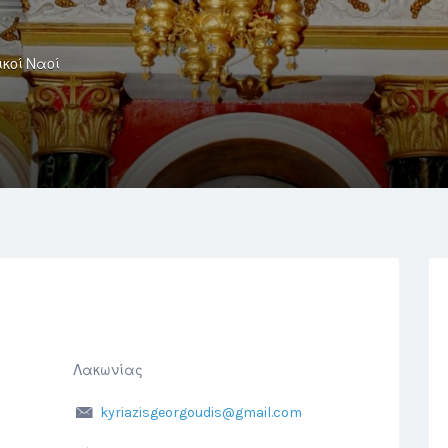
ικοί Ναοί
Λακωνίας
kyriazisgeorgoudis@gmail.com