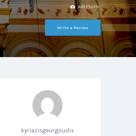
Add Photos
Write a Review
kyriazisgeorgoudis