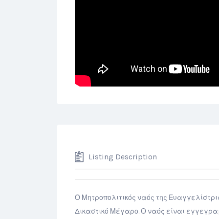
Listing Description
Ο Μητροπολιτικός ναός της Ευαγγελίστρι
Δικαστικό Μέγαρο. Ο ναός είναι εγγεγρα