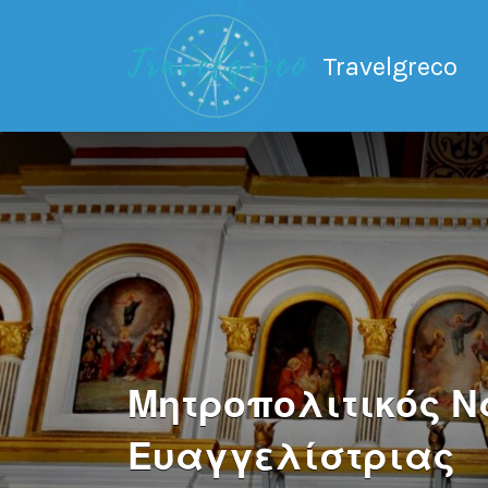
Search
for:
Travelgreco
Ο ξεναγός σου.
Μητροπολιτικός Ν
Ευαγγελίστριας