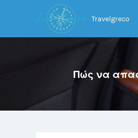
Search
for:
Travelgreco
Ο ξεναγός σου.
Πώς να απασ