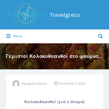
Search
for:
Travelgreco
Search
Menu
for:
Ο ξεναγός σου.
Γεμιστοί Κολοκυθοανθοί στο φούρνο….
Panagiotis Nasios
November 11, 2020
Κολοκυθοανθοί (για 2 άτομα)