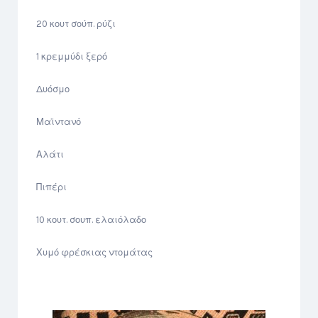
20 κουτ σούπ. ρύζι
1 κρεμμύδι ξερό
Δυόσμο
Μαϊντανό
Αλάτι
Πιπέρι
10 κουτ. σουπ. ελαιόλαδο
Χυμό φρέσκιας ντομάτας