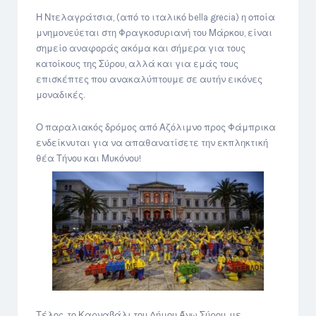
Η Ντελαγράτσια, (από το ιταλικό bella grecia) η οποία
μνημονεύεται στη Φραγκοσυριανή του Μάρκου, είναι
σημείο αναφοράς ακόμα και σήμερα για τους
κατοίκους της Σύρου, αλλά και για εμάς τους
επισκέπτες που ανακαλύπτουμε σε αυτήν εικόνες
μοναδικές.
Ο παραλιακός δρόμος από Αζόλιμνο προς Φάμπρικα
ενδείκνυται για να απαθανατίσετε την εκπληκτική
θέα Τήνου και Μυκόνου!
Τέλος, το Καρναβάλι του Δήμου Άνω Σύρου, με