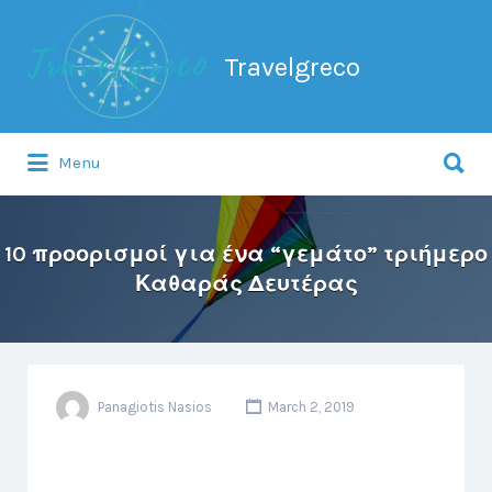
Search
for:
Travelgreco
Search
Menu
for:
Ο ξεναγός σου.
10 προορισμοί για ένα “γεμάτο” τριήμερο
Καθαράς Δευτέρας
Panagiotis Nasios
March 2, 2019