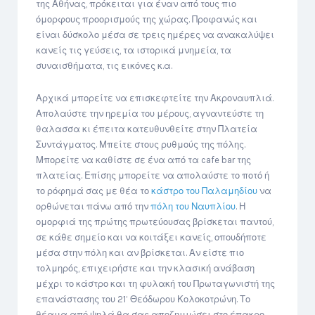
της Αθήνας, πρόκειται για έναν από τους πιο
όμορφους προορισμούς της χώρας. Προφανώς και
είναι δύσκολο μέσα σε τρεις ημέρες να ανακαλύψει
κανείς τις γεύσεις, τα ιστορικά μνημεία, τα
συναισθήματα, τις εικόνες κ.α.
Αρχικά μπορείτε να επισκεφτείτε την Ακροναυπλιά.
Απολαύστε την ηρεμία του μέρους, αγναντεύστε τη
θαλασσα κι έπειτα κατευθυνθείτε στην Πλατεία
Συντάγματος. Μπείτε στους ρυθμούς της πόλης.
Μπορείτε να καθίστε σε ένα από τα cafe bar της
πλατείας. Επίσης μπορείτε να απολαύστε το ποτό ή
το ρόφημά σας με θέα το
κάστρο του Παλαμηδίου
να
ορθώνεται πάνω από την
πόλη του Ναυπλίου
. Η
ομορφιά της πρώτης πρωτεύουσας βρίσκεται παντού,
σε κάθε σημείο και να κοιτάξει κανείς, οπουδήποτε
μέσα στην πόλη και αν βρίσκεται. Αν είστε πιο
τολμηρός, επιχειρήστε και την κλασική ανάβαση
μέχρι το κάστρο και τη φυλακή του Πρωταγωνιστή της
επανάστασης του 21’ Θεόδωρου Κολοκοτρώνη. Το
θέαμα από ψηλά θα σας αποζημιώσει στο έπακρο