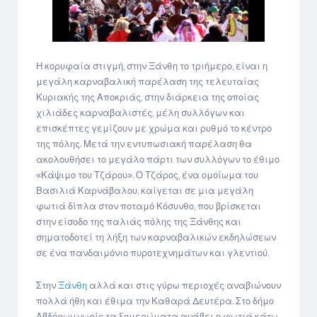
Η κορυφαία στιγμή, στην Ξάνθη το τριήμερο, είναι η
μεγάλη καρναβαλική παρέλαση της τελευταίας
Κυριακής της Αποκριάς, στην διάρκεια της οποίας
χιλιάδες καρναβαλιστές, μέλη συλλόγων και
επισκέπτες γεμίζουν με χρώμα και ρυθμό το κέντρο
της πόλης. Μετά την εντυπωσιακή παρέλαση θα
ακολουθήσει το μεγάλο πάρτι των συλλόγων το έθιμο
«Κάψιμο του Τζάρου». Ο Τζάρος, ένα ομοίωμα του
Βασιλιά Καρνάβαλου, καίγεται σε μια μεγάλη
φωτιά δίπλα στον ποταμό Κόσυνθο, που βρίσκεται
στην είσοδο της παλιάς πόλης της Ξάνθης και
σηματοδοτεί τη λήξη των καρναβαλικών εκδηλώσεων
σε ένα πανδαιμόνιο πυροτεχνημάτων και γλεντιού.
Στην
Ξάνθη
αλλά και στις γύρω περιοχές αναβιώνουν
πολλά ήθη και έθιμα την Καθαρά Δευτέρα. Στο δήμο
Αβδήρων νωρίς τα ξημερώματα ανάβει η φωτιά κάτω