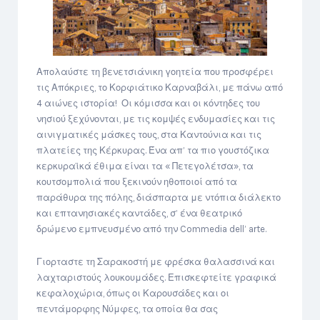
Απολαύστε τη βενετσιάνικη γοητεία που προσφέρει
τις Απόκριες, το Κορφιάτικο Καρναβάλι, με πάνω από
4 αιώνες ιστορία! Οι κόμισσα και οι κόντηδες του
νησιού ξεχύνονται, με τις κομψές ενδυμασίες και τις
αινιγματικές μάσκες τους, στα Καντούνια και τις
πλατείες της Κέρκυρας. Ένα απ’ τα πιο γουστόζικα
κερκυραϊκά έθιμα είναι τα « Πετεγολέτσα», τα
κουτσομπολιά που ξεκινούν ηθοποιοί από τα
παράθυρα της πόλης, διάσπαρτα με ντόπια διάλεκτο
και επτανησιακές καντάδες, σ’ ένα θεατρικό
δρώμενο εμπνευσμένο από την Commedia dell’ arte.
Γιορταστε τη Σαρακοστή με φρέσκα θαλασσινά και
λαχταριστούς λουκουμάδες. Επισκεφτείτε γραφικά
κεφαλοχώρια, όπως οι Καρουσάδες και οι
πεντάμορφης Νύμφες, τα οποία θα σας