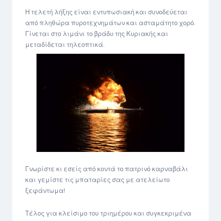
Η τελετή λήξης είναι εντυπωσιακή και συνοδεύεται
από πληθώρα πυροτεχνημάτων και ασταμάτητο χορό.
Γίνεται στο λιμάνι το βράδυ της Κυριακής και
μεταδίδεται τηλεοπτικά.
Γνωρίστε κι εσείς από κοντά το πατρινό καρναβάλι
και γεμίστε τις μπαταρίες σας με ατελείωτο
ξεφάντωμα!
Τέλος για κλείσιμο του τριημέρου και συγκεκριμένα