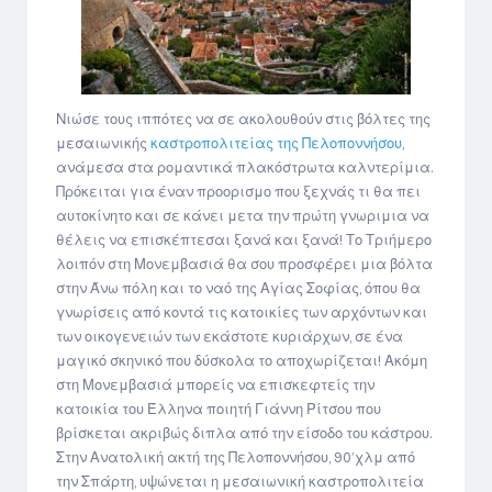
Νιώσε τους ιππότες να σε ακολουθούν στις βόλτες της
μεσαιωνικής
καστροπολιτείας της Πελοποννήσου
,
ανάμεσα στα ρομαντικά πλακόστρωτα καλντερίμια.
Πρόκειται για έναν προορισμο που ξεχνάς τι θα πει
αυτοκίνητο και σε κάνει μετα την πρώτη γνωριμια να
θέλεις να επισκέπτεσαι ξανά και ξανά! Το Τριήμερο
λοιπόν στη Μονεμβασιά θα σου προσφέρει μια βόλτα
στην Άνω πόλη και το ναό της Αγίας Σοφίας, όπου θα
γνωρίσεις από κοντά τις κατοικίες των αρχόντων και
των οικογενειών των εκάστοτε κυριάρχων, σε ένα
μαγικό σκηνικό που δύσκολα το αποχωρίζεται! Ακόμη
στη Μονεμβασιά μπορείς να επισκεφτείς την
κατοικία του Έλληνα ποιητή Γιάννη Ρίτσου που
βρίσκεται ακριβώς διπλα από την είσοδο του κάστρου.
Στην Ανατολική ακτή της Πελοποννήσου, 90’χλμ από
την Σπάρτη, υψώνεται η μεσαιωνική καστροπολιτεία