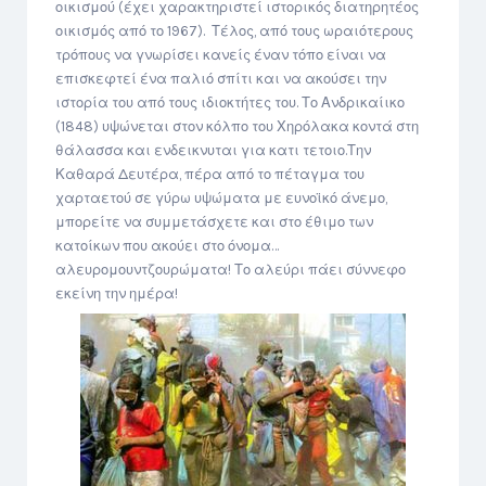
οικισμού (έχει χαρακτηριστεί ιστορικός διατηρητέος
οικισμός από το 1967). Τέλος, από τους ωραιότερους
τρόπους να γνωρίσει κανείς έναν τόπο είναι να
επισκεφτεί ένα παλιό σπίτι και να ακούσει την
ιστορία του από τους ιδιοκτήτες του. Το Ανδρικαίικο
(1848) υψώνεται στον κόλπο του Χηρόλακα κοντά στη
θάλασσα και ενδεικνυται για κατι τετοιο.Την
Καθαρά Δευτέρα, πέρα από το πέταγμα του
χαρταετού σε γύρω υψώματα με ευνοϊκό άνεμο,
μπορείτε να συμμετάσχετε και στο έθιμο των
κατοίκων που ακούει στο όνομα…
αλευρομουντζουρώματα! Το αλεύρι πάει σύννεφο
εκείνη την ημέρα!