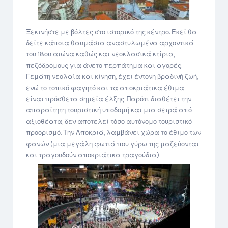
Ξεκινήστε με βόλτες στο ιστορικό της κέντρο. Εκεί θα
δείτε κάποια θαυμάσια αναστυλωμένα αρχοντικά
του 18ου αιώνα καθώς και νεοκλασικά κτίρια,
πεζόδρομους για άνετο περπάτημα και αγορές.
Γεμάτη νεολαία και κίνηση, έχει έντονη βραδινή ζωή,
ενώ το τοπικό φαγητό και τα αποκριάτικα έθιμα
είναι πρόσθετα σημεία έλξης. Παρότι διαθέτει την
απαραίτητη τουριστική υποδομή και μια σειρά από
αξιοθέατα, δεν αποτελεί τόσο αυτόνομο τουριστικό
προορισμό. Την Αποκριά, λαμβάνει χώρα το έθιμο των
φανών (μια μεγάλη φωτιά που γύρω της μαζεύονται
και τραγουδούν αποκριάτικα τραγούδια).