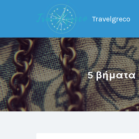
Search
for:
Travelgreco
Ο ξεναγός σου.
5 βήματα 