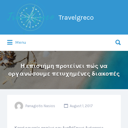
Search
for:
Travelgreco
Search
Menu
for:
Ο ξεναγός σου.
Η επιστήμη προτείνει πώς να
οργανώσουμε πετυχημένες διακοπές
Panagiotis Nasios
August 1, 2017
Κατά καιρούς ακούμε και διαβάζουμε διάφορες