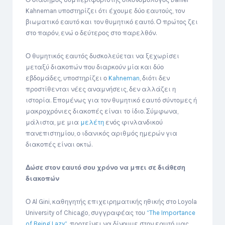
Kahneman υποστηρίζει ότι έχουμε δύο εαυτούς, τον
βιωματικό εαυτό και τον θυμητικό εαυτό. Ο πρώτος ζει
στο παρόν, ενώ ο δεύτερος στο παρελθόν.
Ο θυμητικός εαυτός δυσκολεύεται να ξεχωρίσει
μεταξύ διακοπών που διαρκούν μία και δύο
εβδομάδες, υποστηρίζει ο
Kahneman
, διότι δεν
προστίθενται νέες αναμνήσεις, δεν αλλάζει η
ιστορία. Επομένως για τον θυμητικό εαυτό σύντομες ή
μακροχρόνιες διακοπές είναι το ίδιο. Σύμφωνα,
μάλιστα, με μια
μελέτη
ενός φινλανδικού
πανεπιστημίου, ο ιδανικός αριθμός ημερών για
διακοπές είναι οκτώ.
Δώσε στον εαυτό σου χρόνο να μπει σε διάθεση
διακοπών
Ο Al Gini, καθηγητής επιχειρηματικής ηθικής στο Loyola
University of Chicago, συγγραφέας του
“The Importance
of Being Lazy”
, προτείνει να δίνουμε στον εαυτό μας